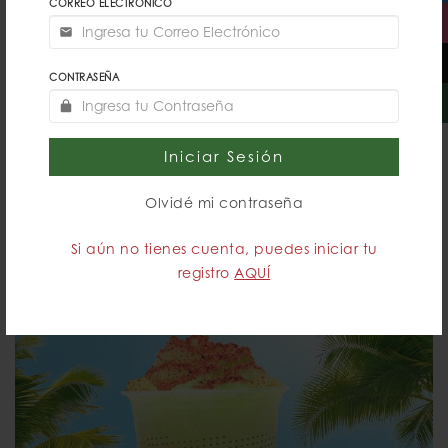
CORREO ELECTRÓNICO
CONTRASEÑA
Iniciar Sesión
FROZEN SANDÍA TAJÍN
Olvidé mi contraseña
$85.00
DETALLES
Si aún no tienes cuenta, puedes iniciar tu
registro
AQUÍ
FUERA DE HORARIO