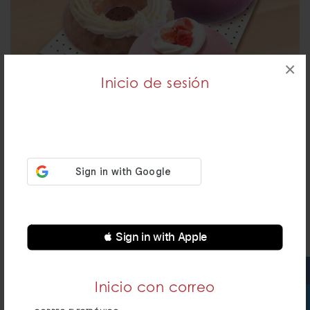
×
Inicio de sesión
3PACK VERANO
$117.00
DETALLES
FUERA DE HORARIO
 Sign in with Apple
Inicio con correo