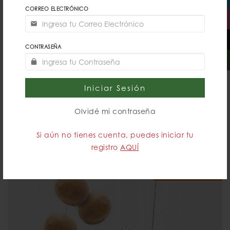
CORREO ELECTRÓNICO
CONTRASEÑA
Iniciar Sesión
DOBLE DOCENA GLASEADA ORIGINALES®
Olvidé mi contraseña
Si aún no tienes cuenta, puedes iniciar tu
$475.00
DETALLES
registro
AQUÍ
FUERA DE HORARIO