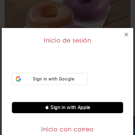
×
Inicio de sesión
3PACK GLASEADA ORIGINALES®
$99.00
DETALLES
FUERA DE HORARIO
 Sign in with Apple
Inicio con correo