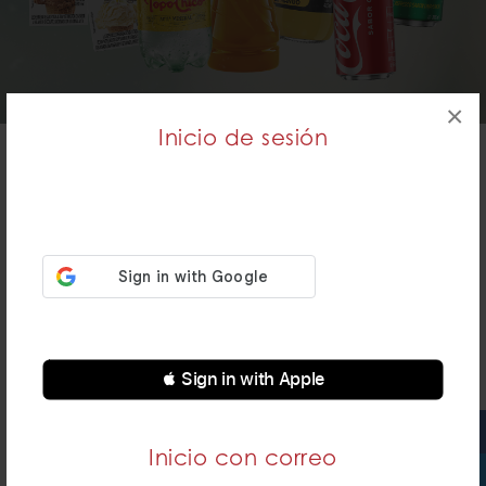
×
Inicio de sesión
BEBIDAS EMBOTELLADAS
MENÚ
 Sign in with Apple
SPIDERMAN: UN NUEVO DÍA LLENO DE SABOR
Inicio con correo
MARINELA: TUS FAVORITOS SE UNEN